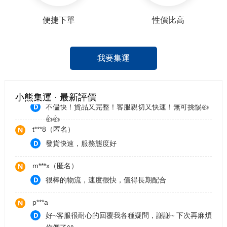
你們了^^
y***0（匿名）
便捷下單
性價比高
運送非常快速的集運商 非常值得大家推薦
咖***吃
我要集運
完美。客服小姊姊好貼心，放心買，我好了。
f***3（匿名）
小熊集運 · 最新評價
不儘快！貨品又完整！客服親切又快速！無可挑惕👍
👍👍
t***8（匿名）
發貨快速，服務態度好
m***x（匿名）
很棒的物流，速度很快，值得長期配合
p***a
好~客服很耐心的回覆我各種疑問，謝謝~ 下次再麻煩
你們了^^