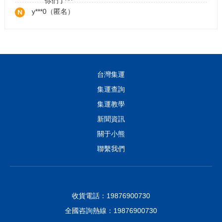
y***0（匿名）
運送非常快速的集運商 非常值得大家推薦
咖***吃
完美。客服小姊姊好貼心，放心買，我好了。
台灣集運
f***3（匿名）
集運查詢
不儘快！貨品又完整！客服親切又快速！無可挑惕👍
集運教學
👍👍
t***8（匿名）
新聞資訊
發貨快速，服務態度好
關于小熊
聯繫我們
m***x（匿名）
很棒的物流，速度很快，值得長期配合
收貨電話：19876900730
全國咨詢熱線：19876900730