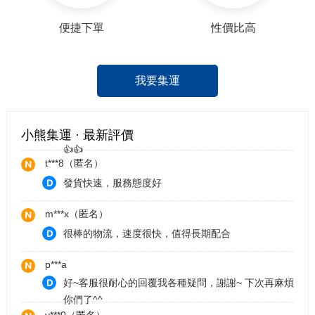
y***0（匿名）
便捷下單
性價比高
運送非常快速的集運商 非常值得大家推薦
咖***吃
完美。客服小姊姊好貼心，放心買，我好了。
我要集運
f***3（匿名）
不儘快！貨品又完整！客服親切又快速！無可挑惕👍
小熊集運 · 最新評價
👍👍
t***8（匿名）
發貨快速，服務態度好
m***x（匿名）
很棒的物流，速度很快，值得長期配合
p***a
好~客服很耐心的回覆我各種疑問，謝謝~ 下次再麻煩
你們了^^
y***0（匿名）