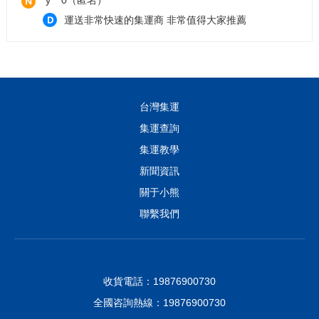
運送非常快速的集運商 非常值得大家推薦
咖***吃
完美。客服小姊姊好貼心，放心買，我好了。
f***3（匿名）
台灣集運
不儘快！貨品又完整！客服親切又快速！無可挑惕👍
集運查詢
👍👍
集運教學
t***8（匿名）
發貨快速，服務態度好
新聞資訊
關于小熊
m***x（匿名）
聯繫我們
很棒的物流，速度很快，值得長期配合
收貨電話：19876900730
全國咨詢熱線：19876900730