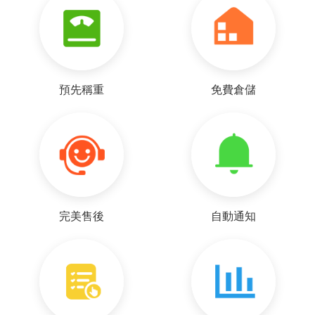
預先稱重
免費倉儲
完美售後
自動通知
p***a
好~客服很耐心的回覆我各種疑問，謝謝~ 下次再麻煩
你們了^^