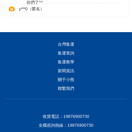
你們了^^
y***0（匿名）
運送非常快速的集運商 非常值得大家推薦
咖***吃
完美。客服小姊姊好貼心，放心買，我好了。
台灣集運
f***3（匿名）
集運查詢
不儘快！貨品又完整！客服親切又快速！無可挑惕👍
集運教學
👍👍
t***8（匿名）
新聞資訊
發貨快速，服務態度好
關于小熊
聯繫我們
m***x（匿名）
很棒的物流，速度很快，值得長期配合
收貨電話：19876900730
全國咨詢熱線：19876900730