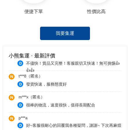
你們了^^
便捷下單
性價比高
y***0（匿名）
運送非常快速的集運商 非常值得大家推薦
咖***吃
我要集運
完美。客服小姊姊好貼心，放心買，我好了。
f***3（匿名）
小熊集運 · 最新評價
不儘快！貨品又完整！客服親切又快速！無可挑惕👍
👍👍
t***8（匿名）
發貨快速，服務態度好
m***x（匿名）
很棒的物流，速度很快，值得長期配合
p***a
好~客服很耐心的回覆我各種疑問，謝謝~ 下次再麻煩