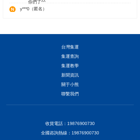
y***0（匿名）
運送非常快速的集運商 非常值得大家推薦
咖***吃
完美。客服小姊姊好貼心，放心買，我好了。
台灣集運
f***3（匿名）
集運查詢
不儘快！貨品又完整！客服親切又快速！無可挑惕👍
集運教學
👍👍
t***8（匿名）
新聞資訊
發貨快速，服務態度好
關于小熊
聯繫我們
m***x（匿名）
很棒的物流，速度很快，值得長期配合
收貨電話：19876900730
全國咨詢熱線：19876900730