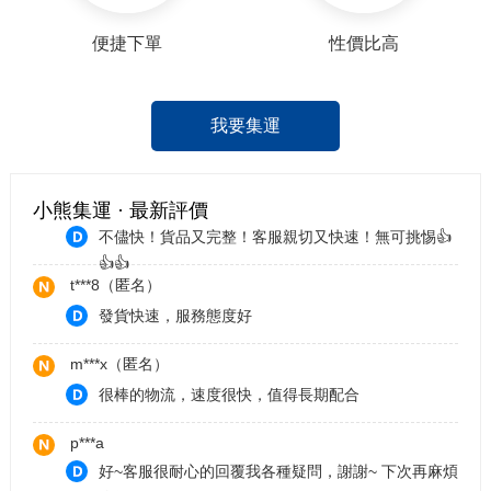
你們了^^
y***0（匿名）
便捷下單
性價比高
運送非常快速的集運商 非常值得大家推薦
咖***吃
我要集運
完美。客服小姊姊好貼心，放心買，我好了。
f***3（匿名）
小熊集運 · 最新評價
不儘快！貨品又完整！客服親切又快速！無可挑惕👍
👍👍
t***8（匿名）
發貨快速，服務態度好
m***x（匿名）
很棒的物流，速度很快，值得長期配合
p***a
好~客服很耐心的回覆我各種疑問，謝謝~ 下次再麻煩
你們了^^